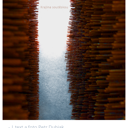
- | text a foto Petr Dubjak