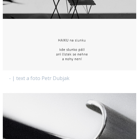
- | text a foto Petr Dubjak