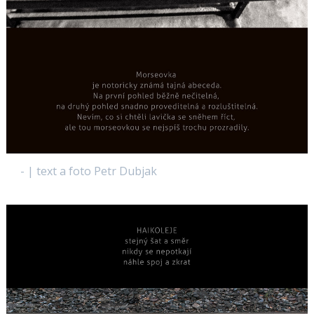
- | text a foto Petr Dubjak