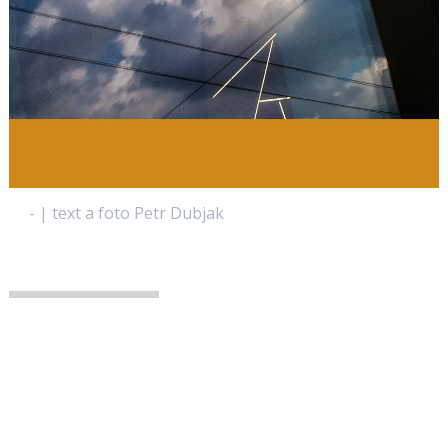
- | text a foto Petr Dubjak