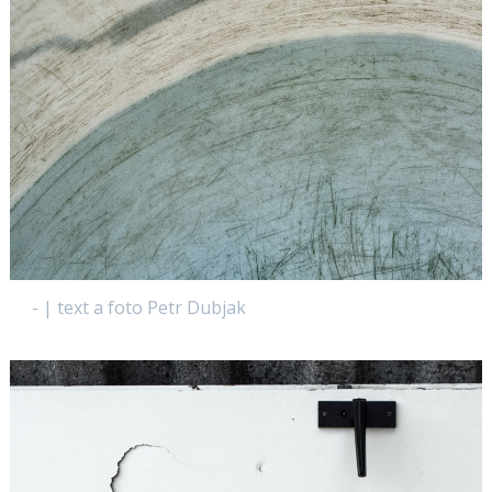
- | text a foto Petr Dubjak