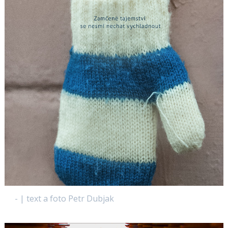
- | text a foto Petr Dubjak