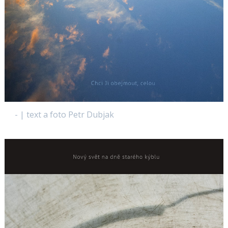
- | text a foto Petr Dubjak